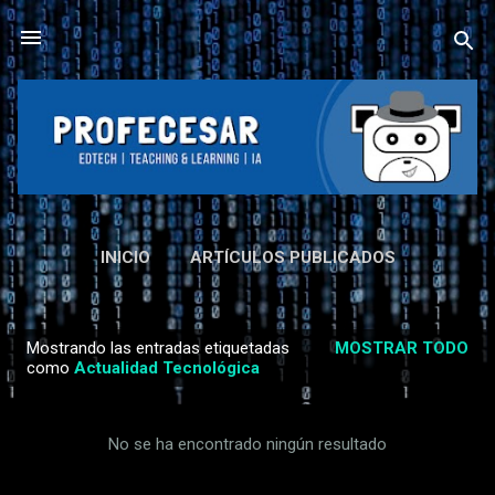
Ir al contenido principal
INICIO
ARTÍCULOS PUBLICADOS
CAPITULO DE LIBRO
LIBROS
MÁS…
Mostrando las entradas etiquetadas
MOSTRAR TODO
LINKTREE
E
como
Actualidad Tecnológica
n
t
No se ha encontrado ningún resultado
r
a