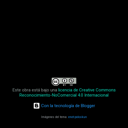
d
a
s
Este obra está bajo una
licencia de Creative Commons
Reconocimiento-NoComercial 4.0 Internacional
Con la tecnología de Blogger
Imágenes del tema:
enot-poloskun