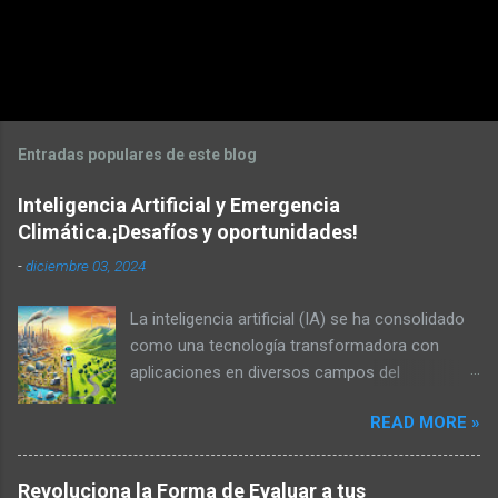
Entradas populares de este blog
Inteligencia Artificial y Emergencia
Climática.¡Desafíos y oportunidades!
-
diciembre 03, 2024
La inteligencia artificial (IA) se ha consolidado
como una tecnología transformadora con
aplicaciones en diversos campos del
conocimiento. Desde la medicina, la industria
READ MORE »
hasta la educación, la IA impulsa la eficiencia y
la innovación, presentando un abanico de
posibilidades para la sociedad. Sin embargo,
Revoluciona la Forma de Evaluar a tus