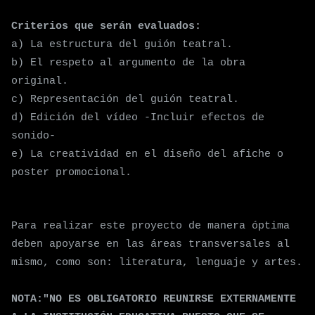
Criterios que serán evaluados:
a) La estructura del guión teatral.
b) El respeto al argumento de la obra
original.
c) Representación del guión teatral.
d) Edición del v
í
deo -Incluir efectos de
sonido-
e
) La creatividad en el diseño del afiche o
poster promocional.
Para realizar este proyecto de manera óptima
deben apoyarse en las áreas transversales al
mismo
, com
o son:
literatura
, leng
uaje
y
artes.
NOTA:"NO ES OBLIGATORIO REUNIRSE EXTERNAMENTE